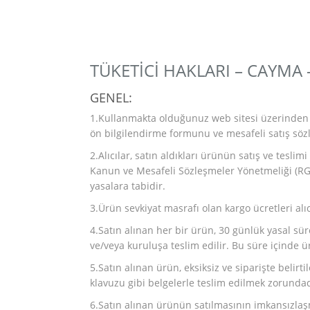
TÜKETİCİ HAKLARI – CAYMA 
GENEL:
1.Kullanmakta olduğunuz web sitesi üzerinden e
ön bilgilendirme formunu ve mesafeli satış sözl
2.Alıcılar, satın aldıkları ürünün satış ve teslim
Kanun ve Mesafeli Sözleşmeler Yönetmeliği (RG:
yasalara tabidir.
3.Ürün sevkiyat masrafı olan kargo ücretleri alı
4.Satın alınan her bir ürün, 30 günlük yasal sür
ve/veya kuruluşa teslim edilir. Bu süre içinde ür
5.Satın alınan ürün, eksiksiz ve siparişte belirt
klavuzu gibi belgelerle teslim edilmek zorundad
6.Satın alınan ürünün satılmasının imkansızl