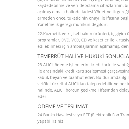
kaydedebilme ve veri depolama cihazlarının, bi
açılmış olması halinde iadesi Yönetmelik gereğ
ermeden önce, tüketicinin onayı ile ifasına baş
Yönetmelik gereği mümkün değildir.
22.Kozmetik ve kişisel bakım ürünleri, iç giyim ü
programlar, DVD, VCD, CD ve kasetler ile kırtasiy
edilebilmesi için ambalajlarının açılmamış, d
TEMERRÜT HALİ VE HUKUKİ SONUÇLA
23.ALICI, ödeme işlemlerini kredi kartı ile yap
ile arasındaki kredi kartı sözleşmesi çerçevesi
kabul, beyan ve taahhüt eder. Bu durumda ilgili
vekâlet ücretini ALICI’dan talep edebilir ve h
halinde, ALICI, borcun gecikmeli ifasından dolay
eder.
ÖDEME VE TESLİMAT
24.Banka Havalesi veya EFT (Elektronik Fon Tra
yapabilirsiniz.