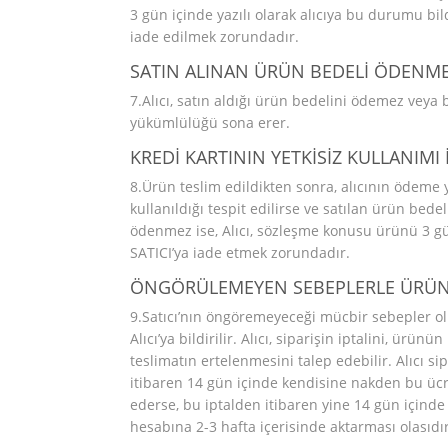
3 gün içinde yazılı olarak alıcıya bu durumu bi
iade edilmek zorundadır.
SATIN ALINAN ÜRÜN BEDELİ ÖDENMEZ
7.Alıcı, satın aldığı ürün bedelini ödemez veya 
yükümlülüğü sona erer.
KREDİ KARTININ YETKİSİZ KULLANIMI 
8.Ürün teslim edildikten sonra, alıcının ödeme ya
kullanıldığı tespit edilirse ve satılan ürün bedel
ödenmez ise, Alıcı, sözleşme konusu ürünü 3 gün 
SATICI’ya iade etmek zorundadır.
ÖNGÖRÜLEMEYEN SEBEPLERLE ÜRÜN S
9.Satıcı’nın öngöremeyeceği mücbir sebepler o
Alıcı’ya bildirilir. Alıcı, siparişin iptalini, ür
teslimatın ertelenmesini talep edebilir. Alıcı si
itibaren 14 gün içinde kendisine nakden bu ücret
ederse, bu iptalden itibaren yine 14 gün içinde
hesabına 2-3 hafta içerisinde aktarması olasıdır