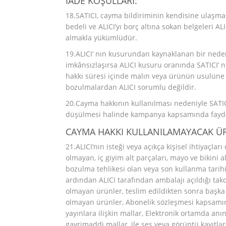
İADE KOŞULLARI:
18.SATICI, cayma bildiriminin kendisine ulaşma
bedeli ve ALICI’yı borç altına sokan belgeleri A
almakla yükümlüdür.
19.ALICI’ nın kusurundan kaynaklanan bir nede
imkânsızlaşırsa ALICI kusuru oranında SATICI’
hakkı süresi içinde malın veya ürünün usulüne
bozulmalardan ALICI sorumlu değildir.
20.Cayma hakkının kullanılması nedeniyle SATIC
düşülmesi halinde kampanya kapsamında faydalan
CAYMA HAKKI KULLANILAMAYACAK Ü
21.ALICI’nın isteği veya açıkça kişisel ihtiyaçl
olmayan, iç giyim alt parçaları, mayo ve bikini a
bozulma tehlikesi olan veya son kullanma tarihi
ardından ALICI tarafından ambalajı açıldığı tak
olmayan ürünler, teslim edildikten sonra başka
olmayan ürünler, Abonelik sözleşmesi kapsamınd
yayınlara ilişkin mallar, Elektronik ortamda anı
gayrimaddi mallar, ile ses veya görüntü kayıtların