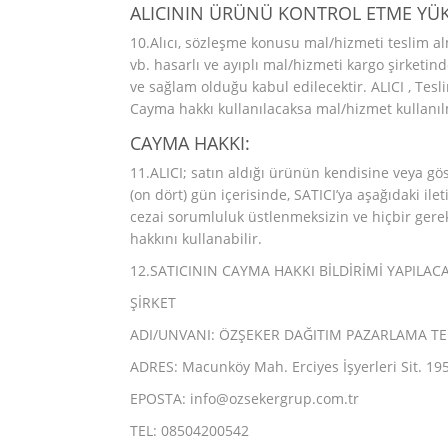
ALICININ ÜRÜNÜ KONTROL ETME Y
10.Alıcı, sözleşme konusu mal/hizmeti teslim al
vb. hasarlı ve ayıplı mal/hizmeti kargo şirketi
ve sağlam olduğu kabul edilecektir. ALICI , Te
Cayma hakkı kullanılacaksa mal/hizmet kullanılm
CAYMA HAKKI:
11.ALICI; satın aldığı ürünün kendisine veya gös
(on dört) gün içerisinde, SATICI’ya aşağıdaki ile
cezai sorumluluk üstlenmeksizin ve hiçbir ge
hakkını kullanabilir.
12.SATICININ CAYMA HAKKI BİLDİRİMİ YAPILACAK
ŞİRKET
ADI/UNVANI: ÖZŞEKER DAĞITIM PAZARLAMA TEL
ADRES: Macunköy Mah. Erciyes İşyerleri Sit. 1
EPOSTA: info@ozsekergrup.com.tr
TEL: 08504200542